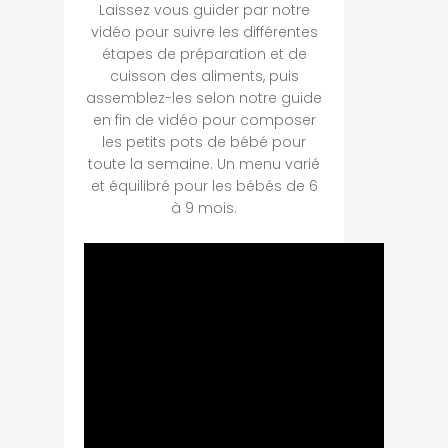
Laissez vous guider par notre
vidéo pour suivre les différentes
étapes de préparation et de
cuisson des aliments, puis
assemblez-les selon notre guide
en fin de vidéo pour composer
les petits pots de bébé pour
toute la semaine. Un menu varié
et équilibré pour les bébés de 6
à 9 mois.