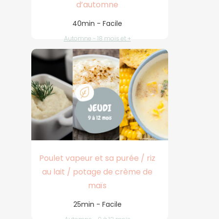
d’automne
40min - Facile
Automne - 18 mois et +
Poulet vapeur et sa purée / riz
au lait / potage de crème de
maïs
25min - Facile