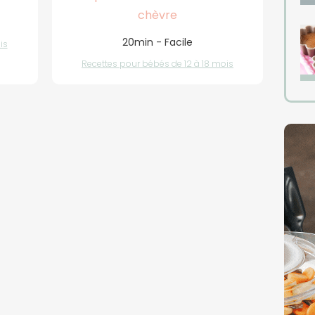
chèvre
20min - Facile
is
Recettes pour bébés de 12 à 18 mois