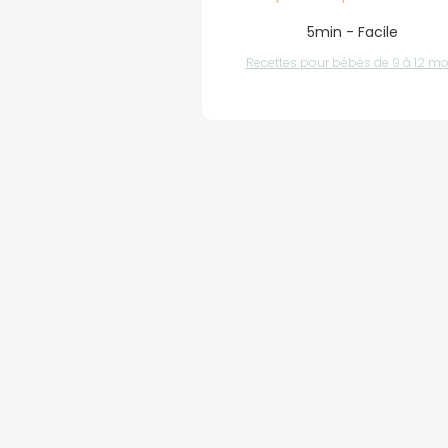
5min - Facile
Recettes pour bébés de 9 à 12 mo