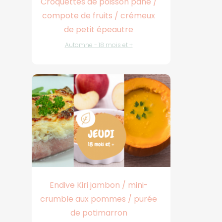
Croquettes de poisson pané /
compote de fruits / crémeux
de petit épeautre
Automne - 18 mois et +
Endive Kiri jambon / mini-
crumble aux pommes / purée
de potimarron