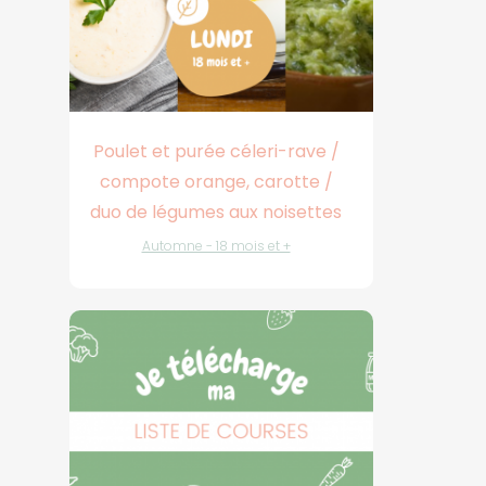
Poulet et purée céleri-rave /
compote orange, carotte /
duo de légumes aux noisettes
Automne - 18 mois et +