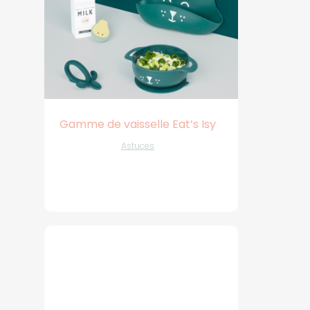
Gamme de vaisselle Eat’s Isy
Astuces