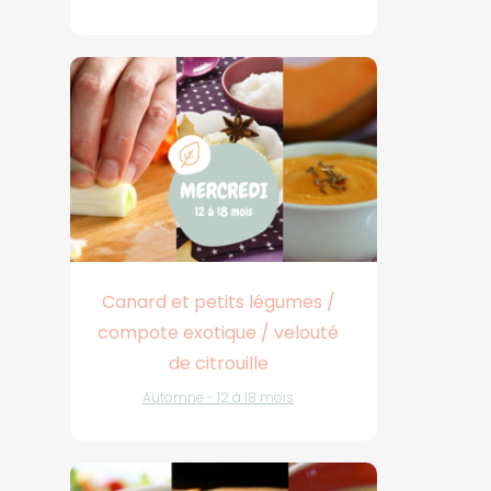
Canard et petits légumes /
compote exotique / velouté
de citrouille
Automne - 12 à 18 mois