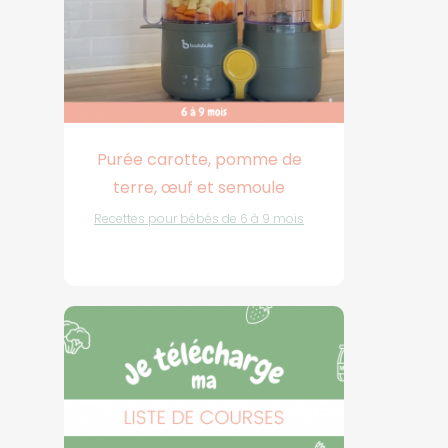
Purée carotte, pomme de
terre, œuf et semoule
Recettes pour bébés de 6 à 9 mois