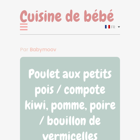
FR
Par
Babymoov
Poulet aux petits
pois / compote
kiwi, pomme, poire
/ bouillon de
vermicelles