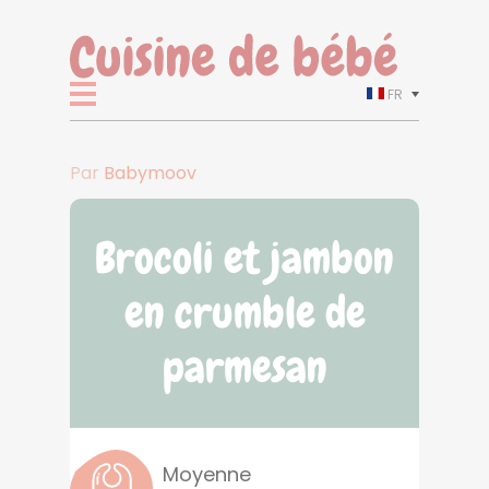
FR
Par
Babymoov
Brocoli et jambon
en crumble de
parmesan
Moyenne