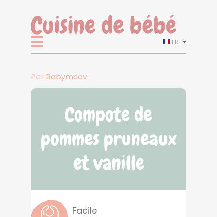
FR
Par
Babymoov
Compote de
pommes pruneaux
et vanille
Facile