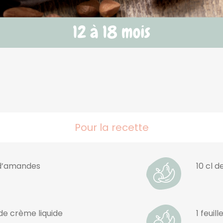
Pour la recette
t d’amandes
10 cl d
 de crème liquide
1 feuil