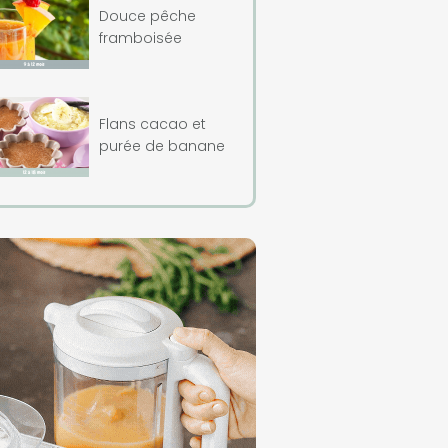
Douce pêche
framboisée
Flans cacao et
purée de banane