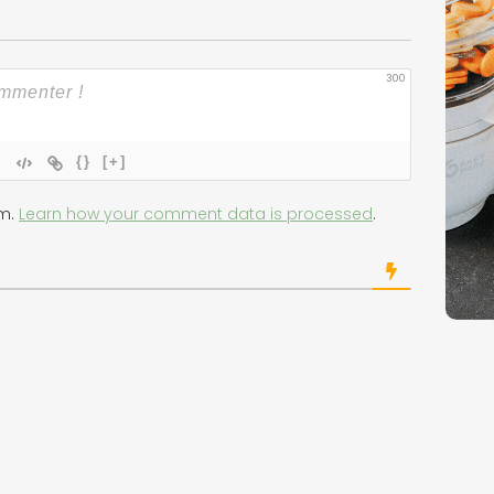
300
{}
[+]
am.
Learn how your comment data is processed
.