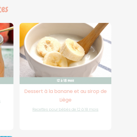
tes
Dessert à la banane et au sirop de
Liège
s
Recettes pour bébés de 12 à 18 mois