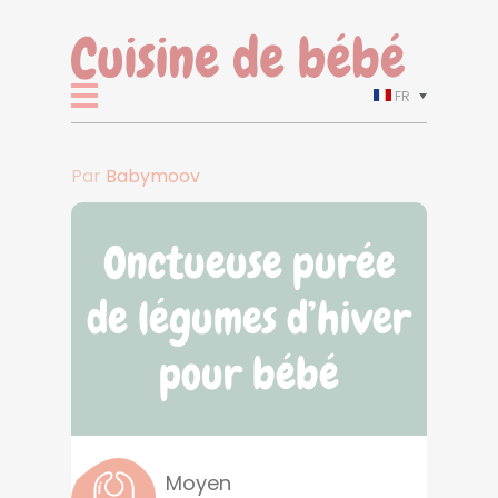
FR
Par
Babymoov
Onctueuse purée
de légumes d’hiver
pour bébé
Moyen