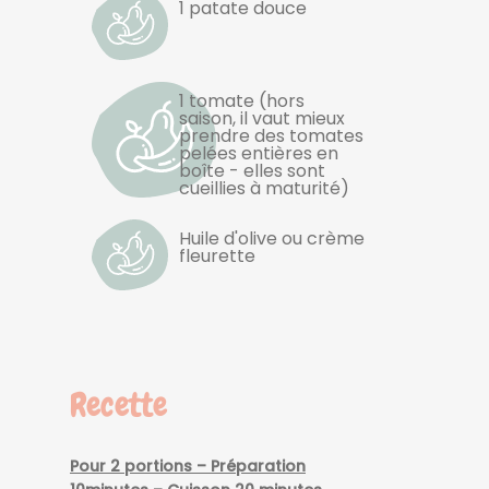
1 patate douce
1 tomate (hors
saison, il vaut mieux
prendre des tomates
pelées entières en
boîte - elles sont
cueillies à maturité)
Huile d'olive ou crème
fleurette
Recette
Pour 2 portions – Préparation