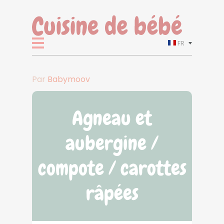
FR
Par
Babymoov
Agneau et
aubergine /
compote / carottes
râpées