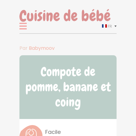
FR
Par
Babymoov
Compote de
pomme, banane et
coing
Facile