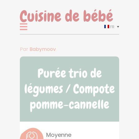
FR
Par
Babymoov
Purée trio de
légumes / Compote
pomme-cannelle
Moyenne