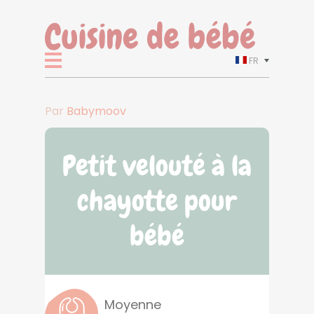
FR
Par
Babymoov
Petit velouté à la
chayotte pour
bébé
Moyenne