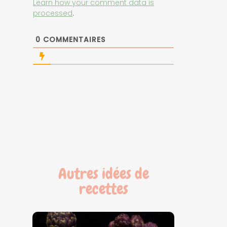
Learn how your comment data is
processed
.
0
COMMENTAIRES
Autres idées de
recettes