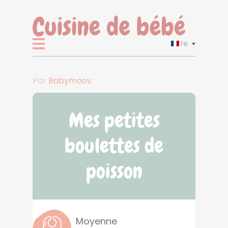
FR
Par
Babymoov
Mes petites
boulettes de
poisson
Moyenne