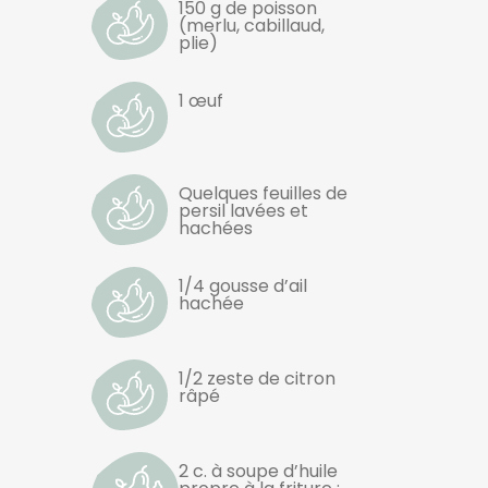
150 g de poisson
(merlu, cabillaud,
plie)
1 œuf
Quelques feuilles de
persil lavées et
hachées
1/4 gousse d’ail
hachée
1/2 zeste de citron
râpé
2 c. à soupe d’huile