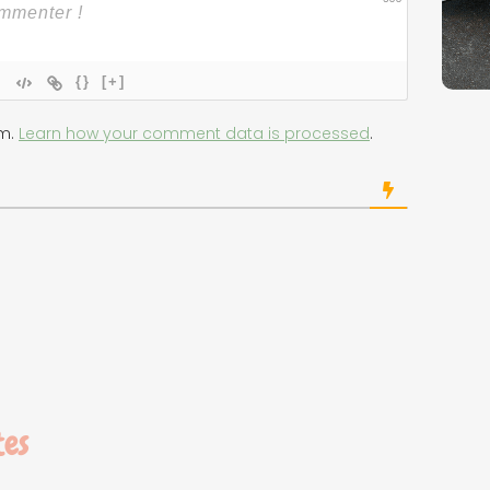
{}
[+]
am.
Learn how your comment data is processed
.
tes