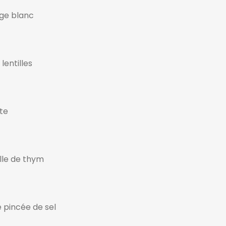
ge blanc
lentilles
tte
ille de thym
e pincée de sel