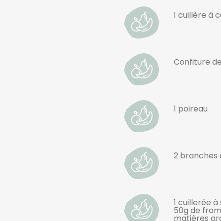
1 cuillère à c
Confiture de
1 poireau
2 branches d
1 cuillerée 
50g de from
matières gr