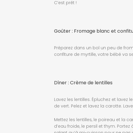
C’est prêt !
Goûter : Fromage blanc et confitu
Préparez dans un bol un peu de fro
confiture de myrtille, votre bébé va s
Dîner : Crème de lentilles
Lavez les lentilles. Épluchez et lavez
de vert. Pelez et lavez la carotte. Lavez
Mettez les lentilles, le poireau et la
d’eau froide, le persil et thym. Porte
salant qu’à mi-cuisson pour ne pas d