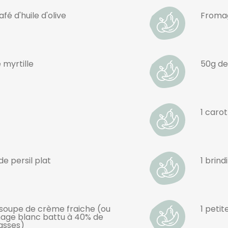
afé d'huile d'olive
Froma
 myrtille
50g de 
1 caro
e persil plat
1 brind
à soupe de crème fraiche (ou
1 petit
age blanc battu à 40% de
asses)