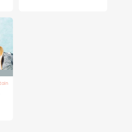
tain
s