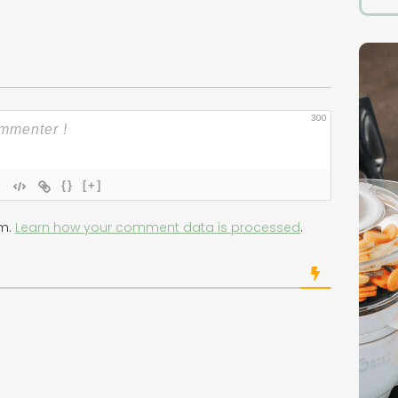
300
{}
[+]
am.
Learn how your comment data is processed
.