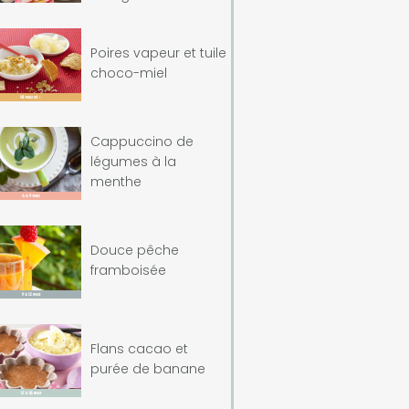
Poires vapeur et tuile
choco-miel
Cappuccino de
légumes à la
menthe
Douce pêche
framboisée
Flans cacao et
purée de banane