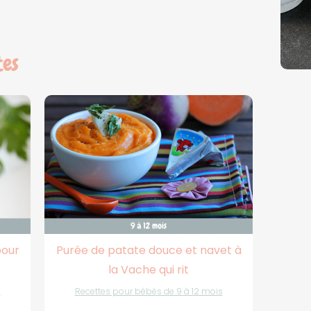
tes
pour
Purée de patate douce et navet à
la Vache qui rit
s
Recettes pour bébés de 9 à 12 mois