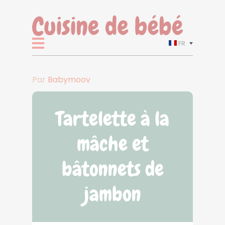
FR
Par
Babymoov
Tartelette à la
mâche et
bâtonnets de
jambon