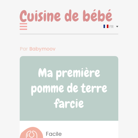
FR
Par
Babymoov
Ma première
pomme de terre
farcie
Facile