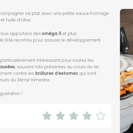
ccompagner ce plat avec une petite sauce fromage
et huile d’olive.
l vous apportera des
om
é
ga 3
et plus
elé DHA reconnu pour assurer le développement
e particulièrement intéressant pour toutes les
aus
é
es
, souvent très présentes au cours du 1er
lement contre les
br
û
lures d
’
estomac
qui sont
ours du 3ème trimestre.
ustation !