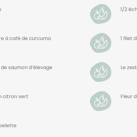
s
1/2 éc
ère à café de curcuma
1 filet 
s de saumon d’élevage
Le zes
n citron vert
Fleur d
pelette