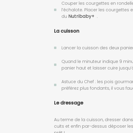
Couper les courgettes en rondell
l’échalote. Placer les courgettes 
Nutribaby+
du
.
La cuisson
Lancer la cuisson des deux panier
Quand le minuteur indique 9 minut
panier haut et laisser cuire jusqu
Astuce du Chef :
l
es
pois
gourman
pr
é
f
é
rez plus fondants, il vous fa
Le dressage
Au terme de la cuisson, dresser dans
cuits et enfin par-dessus déposer les pe
prêt !