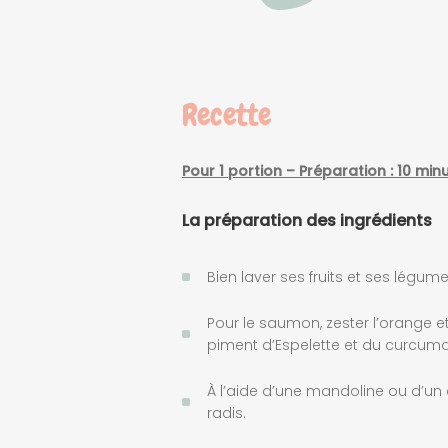
Recette
Pour 1 portion – Préparation : 10 min
La pr
é
paration des ingr
é
dients
Bien laver ses fruits et ses légume
Pour le saumon, zester l’orange et
piment d’Espelette et du curcuma
À l’aide d’une mandoline ou d’un é
radis.