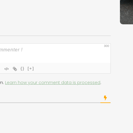
300
{}
[+]
am.
Learn how your comment data is processed
.