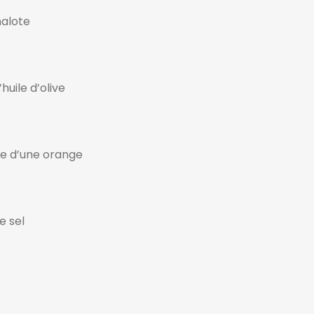
halote
d’huile d’olive
te d’une orange
e sel