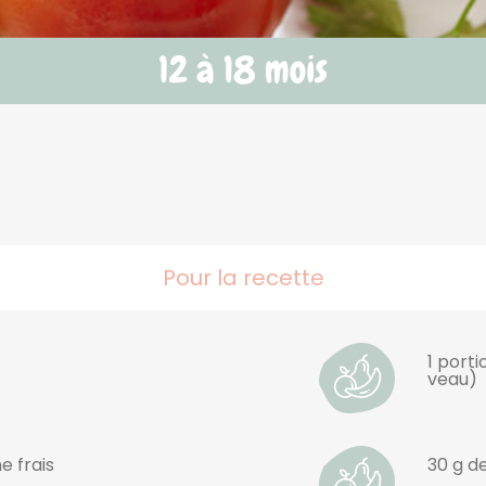
Pour la recette
1 port
veau)
e frais
30 g d