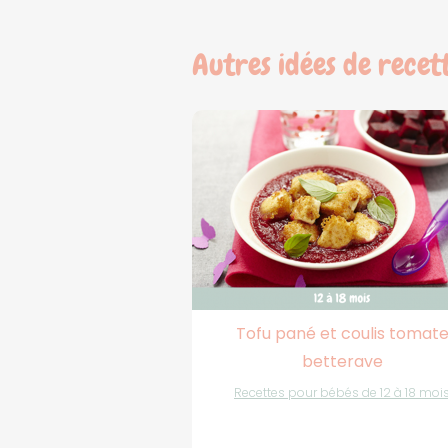
Autres idées de recet
Tofu pané et coulis tomat
betterave
Recettes pour bébés de 12 à 18 moi