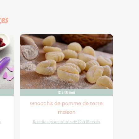
tes
e
Gnocchis de pomme de terre
maison
s
Recettes pour bébés de 12 à 18 mois