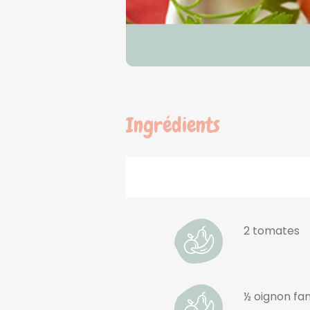
Ingrédients
2 tomates
½ oignon fan