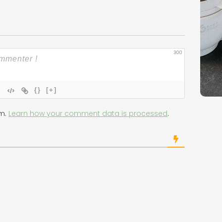
300
{}
[+]
am.
Learn how your comment data is processed
.