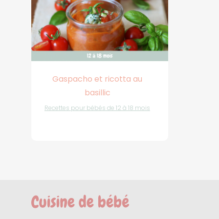
Gaspacho et ricotta au
basillic
Recettes pour bébés de 12 à 18 mois