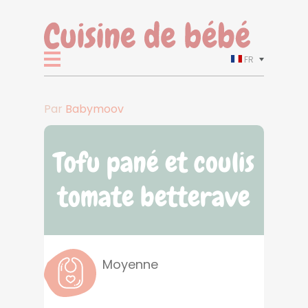
FR
Par
Babymoov
Tofu pané et coulis
tomate betterave
Moyenne