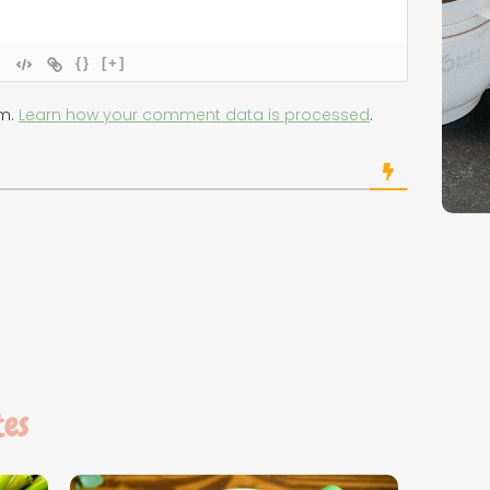
{}
[+]
am.
Learn how your comment data is processed
.
tes