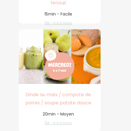
fenouil
15min - Facile
Été - 6 à 9 mois
Dinde au maïs / compote de
poires / soupe patate douce
20min - Moyen
Été - 6 à 9 mois