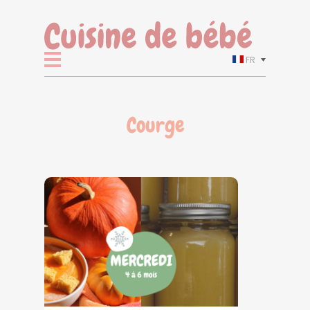
FR
Courge